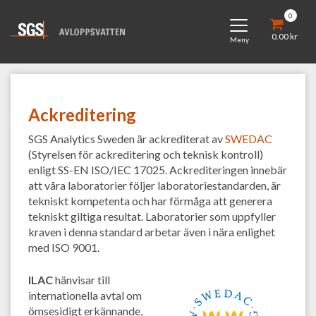
0
Toggle
Skip
0.00
kr
navigation
Meny
to
content
Ackreditering
SGS Analytics Sweden är ackrediterat av
SWEDAC
(Styrelsen för ackreditering och teknisk kontroll)
enligt SS-EN ISO/IEC 17025. Ackrediteringen innebär
att våra laboratorier följer laboratoriestandarden, är
tekniskt kompetenta och har förmåga att generera
tekniskt giltiga resultat. Laboratorier som uppfyller
kraven i denna standard arbetar även i nära enlighet
med ISO 9001.
ILAC
hänvisar till
internationella avtal om
ömsesidigt erkännande,