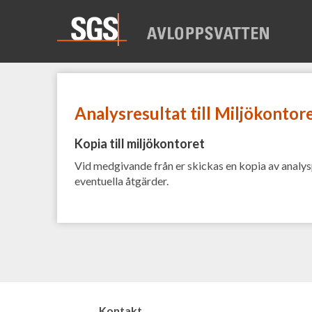
Skip
to
content
Analysresultat till Miljökontor
Kopia till miljökontoret
Vid medgivande från er skickas en kopia av analys
eventuella åtgärder.
Kontakt