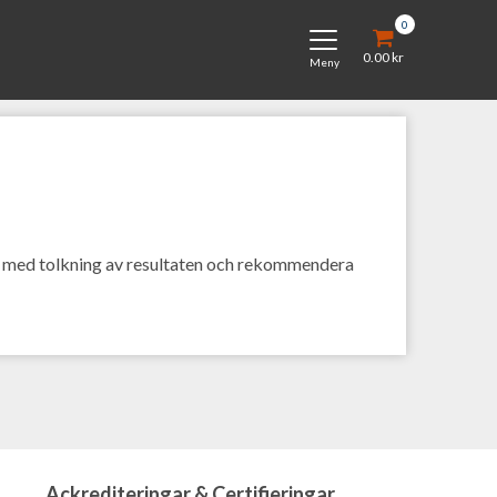
0
Toggle
0.00
kr
navigation
Meny
ill med tolkning av resultaten och rekommendera
Ackrediteringar & Certifieringar